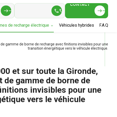
CONTACT
05 32 00 21 77
east
east
call
call
east
east
nes de recharge électrique
Véhicules hybrides
F.A.Q
t de gamme de borne de recharge avec finitions invisibles pour une
transition énergétique vers le véhicule électrique.
0 et sur toute la Gironde,
aut de gamme de borne de
initions invisibles pour une
gétique vers le véhicule