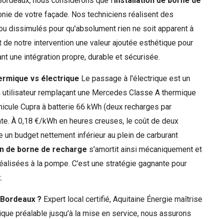
 Bordeaux, nous considérons que l'
installation de borne de
onie de votre façade. Nos techniciens réalisent des
u dissimulés pour qu'absolument rien ne soit apparent à
ait de notre intervention une valeur ajoutée esthétique pour
ant une intégration propre, durable et sécurisée.
hermique vs électrique
Le passage à l'électrique est un
 un utilisateur remplaçant une Mercedes Classe A thermique
éhicule Cupra à batterie 66 kWh (deux recharges par
nte. À 0,18 €/kWh en heures creuses, le coût de deux
un budget nettement inférieur au plein de carburant
ion de borne de recharge
s'amortit ainsi mécaniquement et
alisées à la pompe. C'est une stratégie gagnante pour
.
 Bordeaux ?
Expert local certifié, Aquitaine Énergie maîtrise
ique préalable jusqu'à la mise en service, nous assurons