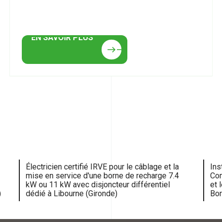
EN SAVOIR PLUS
EN SAVOIR PLUS
east
east
Électricien certifié IRVE pour le câblage et la
Ins
mise en service d'une borne de recharge 7.4
Com
kW ou 11 kW avec disjoncteur différentiel
et 
)
dédié à Libourne (Gironde)
Bor