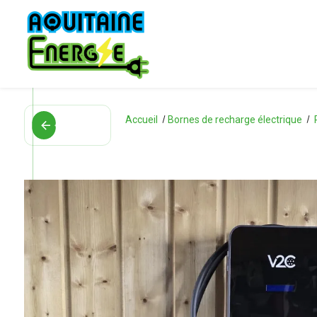
Panneau de gestion des cookies
RETOUR
RETOUR
Accueil
Bornes de recharge électrique
arrow_back
arrow_back