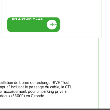
EN SAVOIR PLUS
EN SAVOIR PLUS
east
east
tallation de borne de recharge IRVE "Tout
pris" incluant le passage du câble, la GTL
le raccordement, pour un parking privé à
deaux (33000) en Gironde