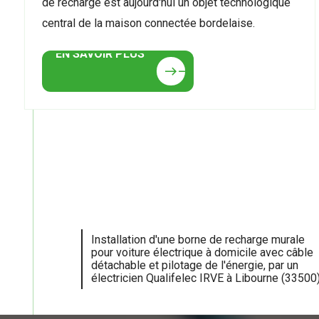
de recharge est aujourd'hui un objet technologique
central de la maison connectée bordelaise.
EN SAVOIR PLUS
EN SAVOIR PLUS
east
east
Installation d'une borne de recharge murale
pour voiture électrique à domicile avec câble
détachable et pilotage de l'énergie, par un
électricien Qualifelec IRVE à Libourne (33500