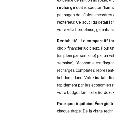
exigence de finition absolue. À
recharge
doit respecter l'harm
passages de câbles encastrés o
l'extérieur. Ce souci du détail f
votre villa bordelaise, garantiss
Rentabilité : Le comparatif t
choix financier judicieux. Pour
(un plein par semaine) par un v
semaine), l'économie est flagra
recharges complètes représente 
hebdomadaire. Votre
installat
rapidement par les économies ré
votre budget familial à Bordeaux
Pourquoi Aquitaine Énergie à
chaque étape. De la visite techn